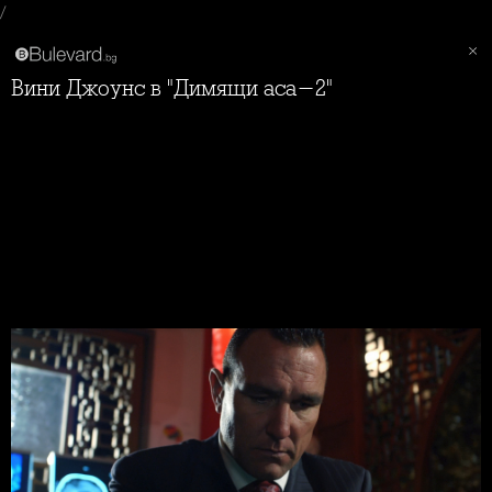
/
Вини Джоунс в "Димящи аса-2"