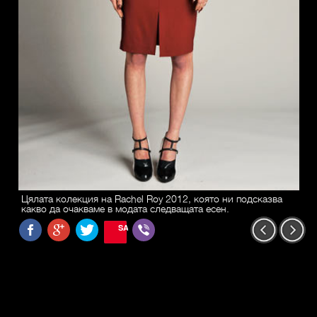
Цялата колекция на Rachel Roy 2012, която ни подсказва
какво да очакваме в модата следващата есен.
SAVE