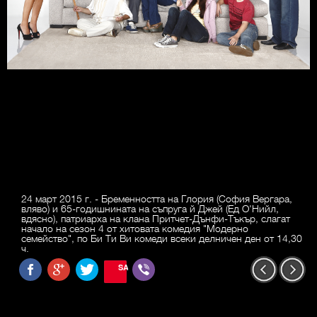
24 март 2015 г. - Бременността на Глория (София Вергара,
вляво) и 65-годишнината на съпруга й Джей (Ед О'Нийл,
вдясно), патриарха на клана Притчет-Дънфи-Тъкър, слагат
начало на сезон 4 от хитовата комедия "Модерно
семейство", по Би Ти Ви комеди всеки делничен ден от 14,30
ч.
SAVE