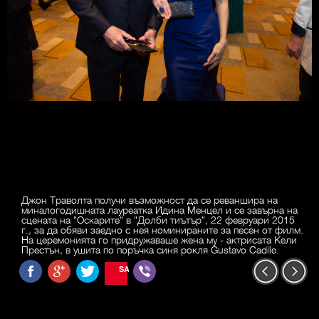
Джон Траволта получи възможност да се реваншира на
миналогодишната лауреатка Идина Менцел и се завърна на
сцената на "Оскарите" в "Долби тиътър", 22 февруари 2015
г., за да обяви заедно с нея номинираните за песен от филм.
На церемонията го придружаваше жена му - актрисата Кели
Престън, в ушита по поръчка синя рокля Gustavo Cadile.
SAVE