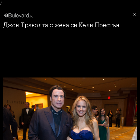
/
Джон Траволта с жена си Кели Престън