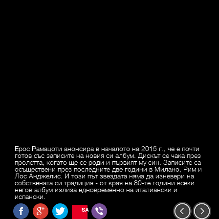
Ерос Рамацоти анонсира в началото на 2015 г., че е почти
готов със записите на новия си албум. Дискът се чака през
пролетта, когато ще се роди и първият му син. Записите са
осъществени през последните две години в Милано, Рим и
Лос Анджелис. И този път звездата няма да изневери на
собствената си традиция - от края на 80-те години всеки
негов албум излиза едновременно на италиански и
испански.
SAVE