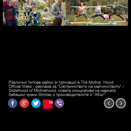
Различни типове майки (и татковци) в The Mother ‘Hood
Official Video - реклама за "Сестринството на майчинството" /
Sisterhood of Motherhood, новата инициатива на марката
бебешки храни Similac и производителите й "Абът".
SAVE