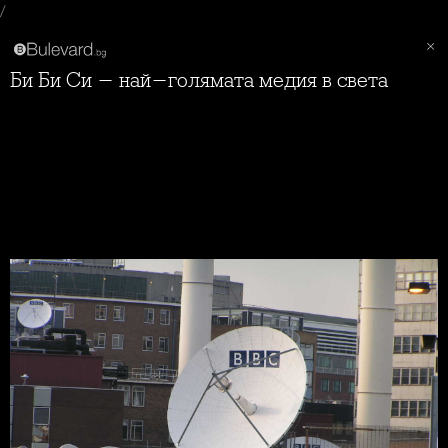
/
Би Би Си - най-голямата медия в света