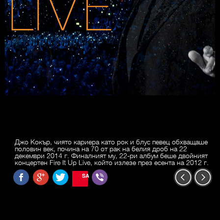
Джо Кокър, чиято кариера като рок и блус певец обхващаше
половин век, почина на 70 от рак на белия дроб на 22
декември 2014 г. Финалният му, 22-ри албум беше двойният
концертен Fire It Up Live, който излезе през есента на 2012 г.
SAVE