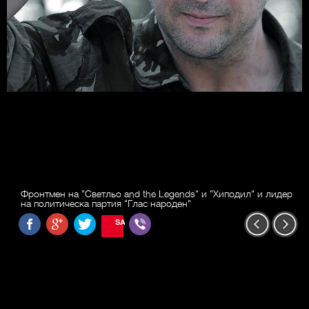
Фронтмен на "Светльо and the Legends" и "Хиподил" и лидер
на политическа партия "Глас народен"
SAVE