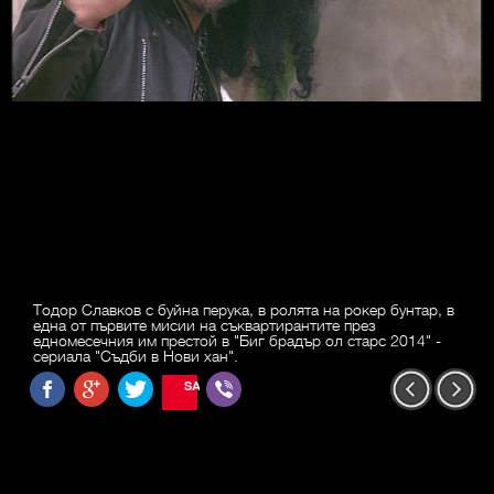
Тодор Славков с буйна перука, в ролята на рокер бунтар, в
една от първите мисии на съквартирантите през
едномесечния им престой в "Биг брадър ол старс 2014" -
сериала "Съдби в Нови хан".
SAVE