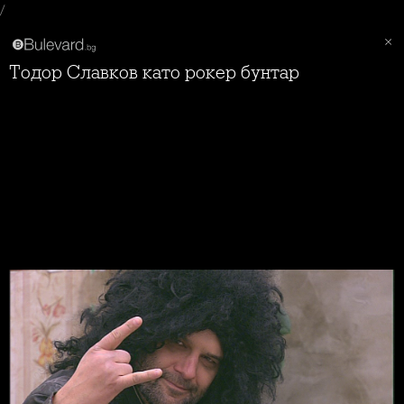
/
Тодор Славков като рокер бунтар