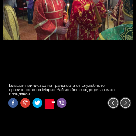
Бившият министър на транспорта от служебното
правителство на Марин Райков беше подстриган като
ипондякон
SAVE