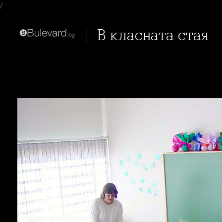
/
В класната стая