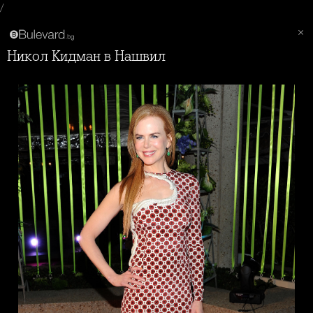
/
Никол Кидман в Нашвил