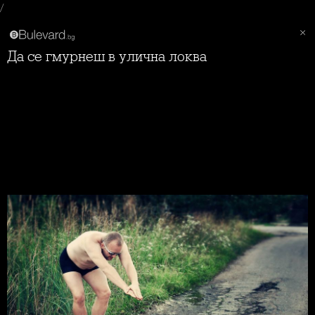
/
Да се гмурнеш в улична локва