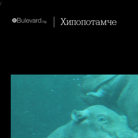
/
Хипопотамче