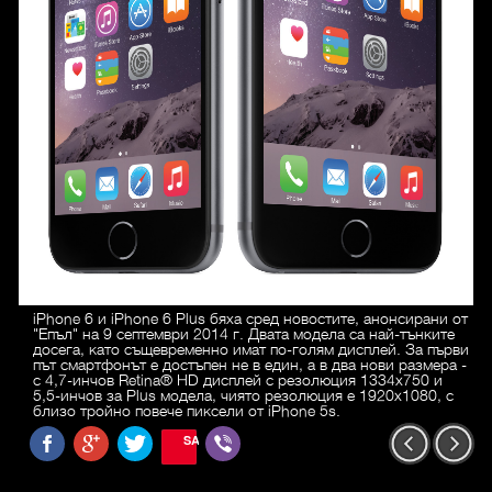
iPhone 6 и iPhone 6 Plus бяха сред новостите, анонсирани от
"Епъл" на 9 септември 2014 г. Двата модела са най-тънките
досега, като същевременно имат по-голям дисплей. За първи
път смартфонът е достъпен не в един, а в два нови размера -
с 4,7-инчов Retina® HD дисплей с резолюция 1334x750 и
5,5-инчов за Plus модела, чиято резолюция е 1920x1080, с
близо тройно повече пиксели от iPhone 5s.
SAVE