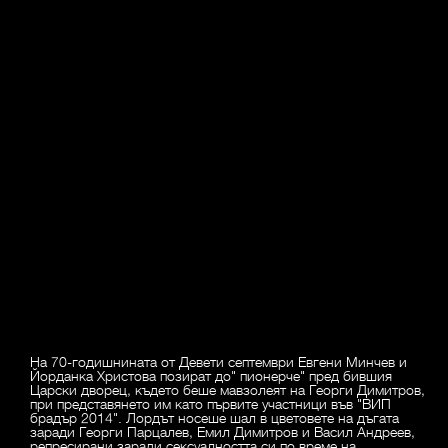
На 70-годишнината от Девети септември Евгени Минчев и
Йорданка Христова позират до" пионерче" пред бившия
Царски дворец, където беше мавзолеят на Георги Димитров,
при представянето им като първите участници във "ВИП
брадър 2014". Лордът носеше шал в цветовете на дъгата
заради Георги Парцалев, Емил Димитров и Васил Андреев,
репресирани заради сексуалността си по време на