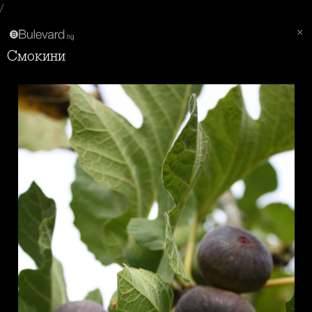
/
Смокини