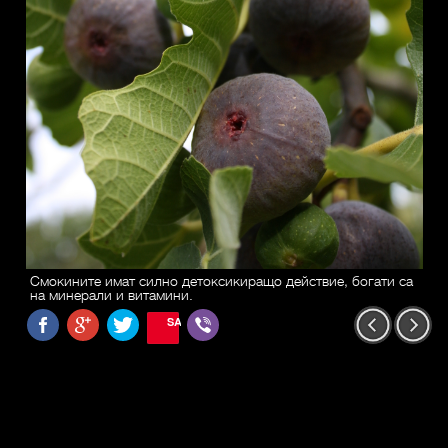
Смокините имат силно детоксикиращо действие, богати са
на минерали и витамини.
SAVE