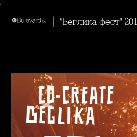
/
"Беглика фест" 20