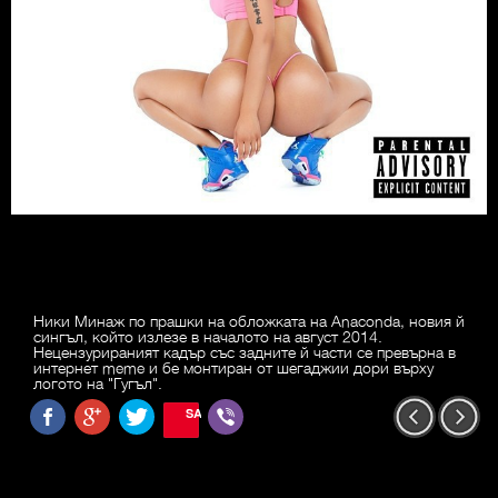
Ники Минаж по прашки на обложката на Anaconda, новия й
сингъл, който излезе в началото на август 2014.
Нецензурираният кадър със задните й части се превърна в
интернет meme и бе монтиран от шегаджии дори върху
логото на "Гугъл".
SAVE