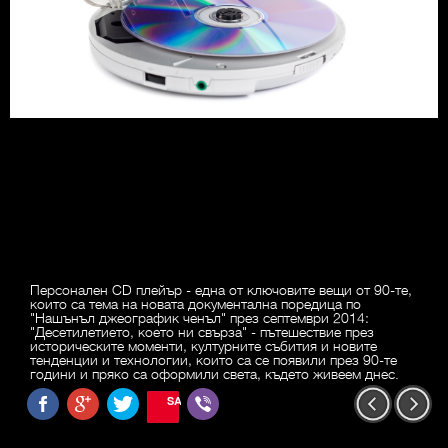
Персонален CD плейър - една от ключовите вещи от 90-те,
които са тема на новата документална поредица по
"Нашънъл джеографик ченъл" през септември 2014:
"Десетилетието, което ни свърза" - пътешествие през
историческите моменти, културните събития и новите
тенденции и технологии, които са се появили през 90-те
години и пряко са оформили света, където живеем днес.
SAVE