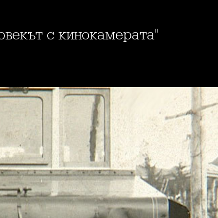
Човекът с кинокамерата"