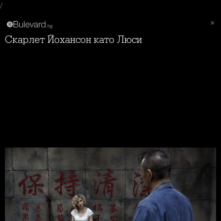
/
Скарлет Йохансон като Люси