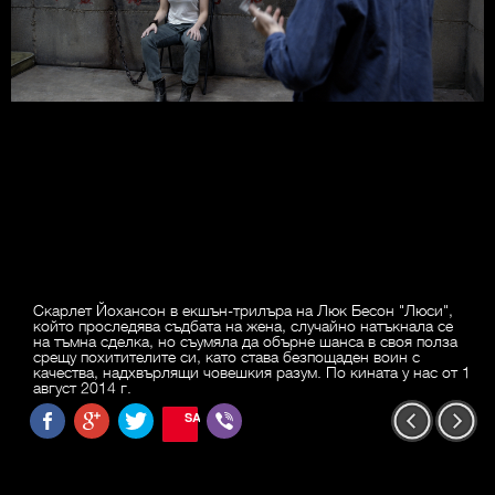
Скарлет Йохансон в екшън-трилъра на Люк Бесон "Люси",
който проследява съдбата на жена, случайно натъкнала се
на тъмна сделка, но съумяла да обърне шанса в своя полза
срещу похитителите си, като става безпощаден воин с
качества, надхвърлящи човешкия разум. По кината у нас от 1
август 2014 г.
SAVE