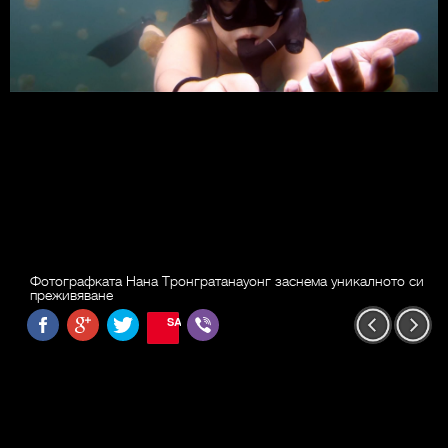
Фотографката Нана Тронгратaнауонг заснема уникалното си
преживяване
SAVE