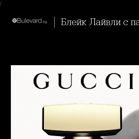
/
Блейк Лайвли с п