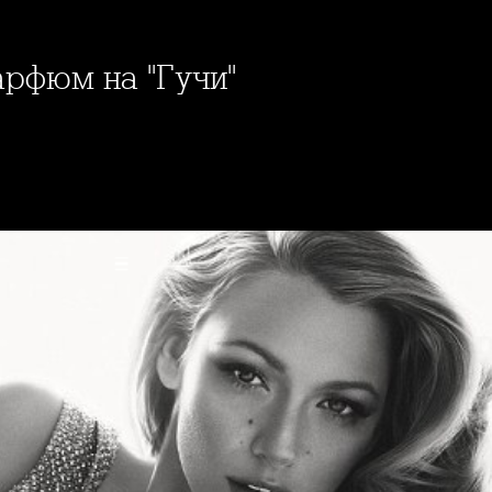
арфюм на "Гучи"