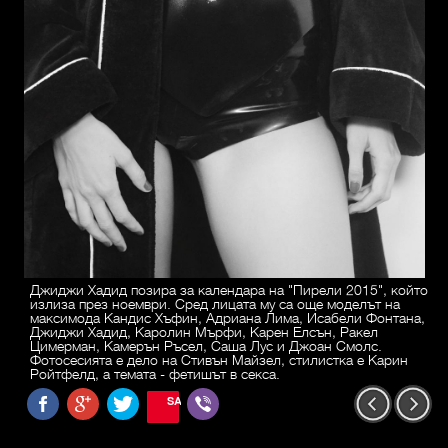
Джиджи Хадид позира за календара на "Пирели 2015", който
излиза през ноември. Сред лицата му са още моделът на
максимода Кандис Хъфин, Адриана Лима, Исабели Фонтана,
Джиджи Хадид, Каролин Мърфи, Карен Елсън, Ракел
Цимерман, Камерън Ръсел, Саша Лус и Джоан Смолс.
Фотосесията е дело на Стивън Майзел, стилистка е Карин
Ройтфелд, а темата - фетишът в секса.
SAVE