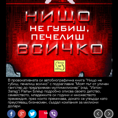
В провокативната си автобиографична книга "Нищо не
губиш, печелиш всичко" с подзаглавие "Моят път от уличен
гангстер до предприемач мултимилионер" (изд. "Изток-
Запад") Райън Блеър подробно описва своето детство,
семейството, младежките си години и множеството
премеждия, през които преминава, докато се утвърди като
преуспяващ бизнесмен, създал компания за милиони
долари.
SAVE