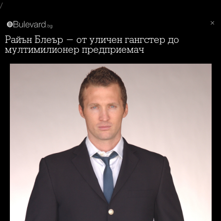
/
Райън Блеър - от уличен гангстер до
мултимилионер предприемач