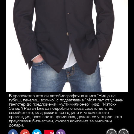
В провокативната си автобиографична книга "Нищо не
губиш, печелиш всичко" с подзаглавие "Моят път от уличен
гангстер до предприемач мултимилионер" (изд. "Изток-
Запад") Райън Блеър подробно описва своето детство,
семейството, младежките си години и множеството
премеждия, през които преминава, докато се утвърди като
преуспяващ бизнесмен, създал компания за милиони
долари.
SAVE