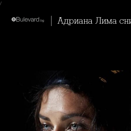
/
Адриана Лима сн