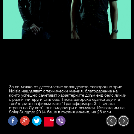
За по-малко от десетилетие холандското електронно трио
Noisia нашумяват с технически умения, благодарение на
които успешно съчетават характерните дръм енд бейс линии
с различни други стилове. Тяхна авторска музика звучи в
трейлърите на филми като "Трансформърс-3: Тъмната
страна на Луната", във видеоигри и ремикси. Изявата им на
Solar Summer 2014 беше в първия уикенд, на 26 юли.
SAVE