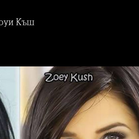
Зоуи Къш