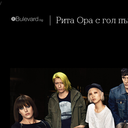
/
Рита Ора с гол п