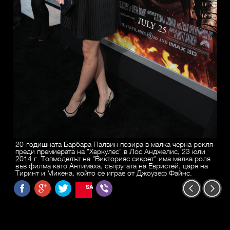
20-годишната Барбара Палвин позира в малка черна рокля
преди премиерата на "Херкулес" в Лос Анджелис, 23 юли
2014 г. Топмоделът на "Викторияс сикрет" има малка роля
във филма като Антимаха, съпругата на Евристей, царя на
Тиринт и Микена, който се играе от Джоузеф Файнс.
SAVE