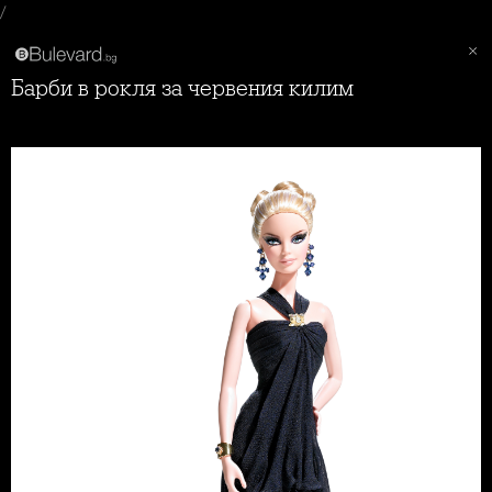
/
Барби в рокля за червения килим