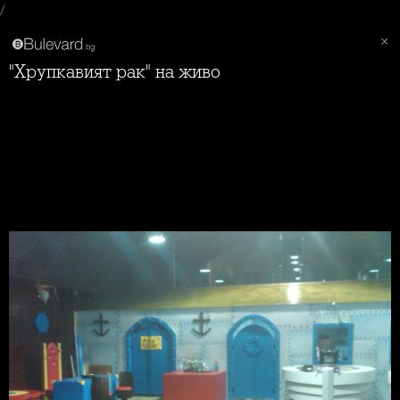
/
"Хрупкавият рак" на живо