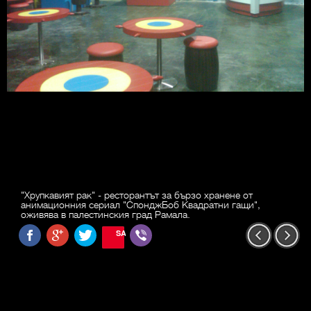
"Хрупкавият рак" - ресторантът за бързо хранене от
анимационния сериал "СпонджБоб Квадратни гащи",
оживява в палестинския град Рамала.
SAVE