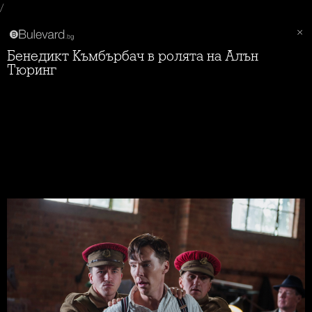
/
Бенедикт Къмбърбач в ролята на Алън
Тюринг