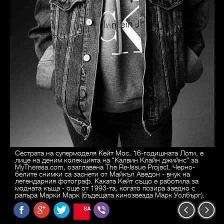
Сестрата на супермоделя Кейт Мос, 16-годишната Лоти, е
лице на деним колекцията на "Калвин Клайн джийнс" за
MyTheresa.com, озаглавена The Re-Issue Project. Черно-
белите снимки са заснети от Майкъл Аведон - внук на
легендарния фотограф. Каката Кейт също е работила за
модната къща - още от 1993-та, когато позира заедно с
рапъра Марки Марк (бъдещата кинозвезда Марк Уолбърг).
SAVE