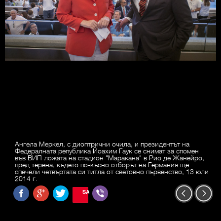
Ангела Меркел, с диоптрични очила, и президентът на
Федералната република Йоахим Гаук се снимат за спомен
във ВИП ложата на стадион "Маракана" в Рио де Жанейро,
пред терена, където по-късно отборът на Германия ще
спечели четвъртата си титла от световно първенство, 13 юли
2014 г.
SAVE