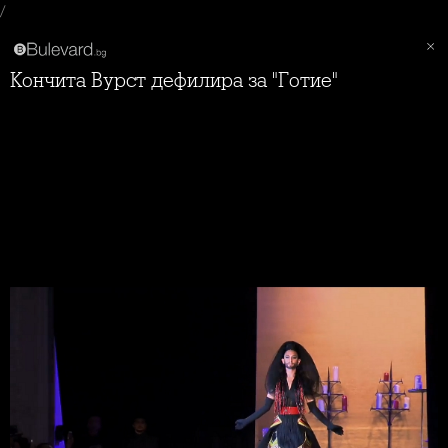
/
Кончита Вурст дефилира за "Готие"