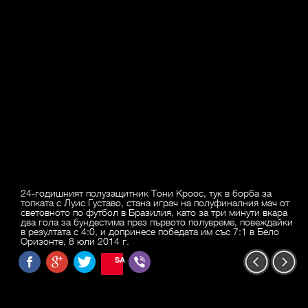
24-годишният полузащитник Тони Кроос, тук в борба за
топката с Луис Густаво, стана играч на полуфиналния мач от
световното по футбол в Бразилия, като за три минути вкара
два гола за бундестима през първото полувреме, повеждайки
в резултата с 4:0, и допринесе победата им със 7:1 в Бело
Оризонте, 8 юли 2014 г.
SAVE