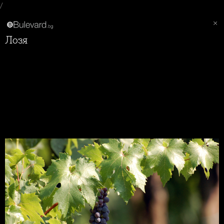
/
Лозя