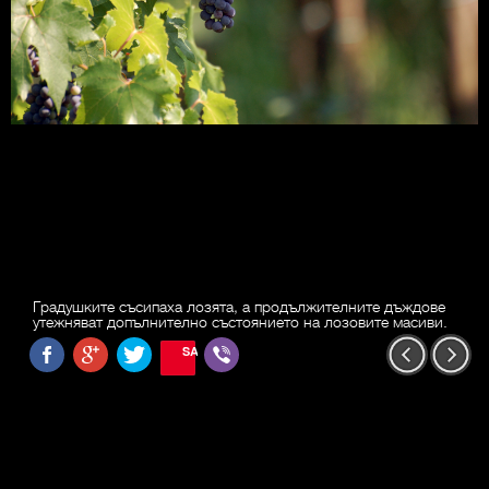
Градушките съсипаха лозята, а продължителните дъждове
утежняват допълнително състоянието на лозовите масиви.
SAVE