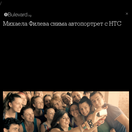
/
Михаела Филева снима автопортрет с HTC