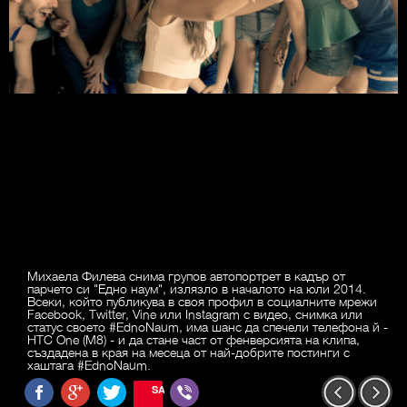
Михаела Филева снима групов автопортрет в кадър от
парчето си "Едно наум", излязло в началото на юли 2014.
Всеки, който публикува в своя профил в социалните мрежи
Facebook, Twitter, Vine или Instagram с видео, снимка или
статус своето #EdnoNaum, има шанс да спечели телефона й -
HTC One (M8) - и да стане част от фенверсията на клипа,
създадена в края на месеца от най-добрите постинги с
хаштага #EdnoNaum.
SAVE