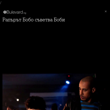
/
Рапърът Бобо съветва Боби