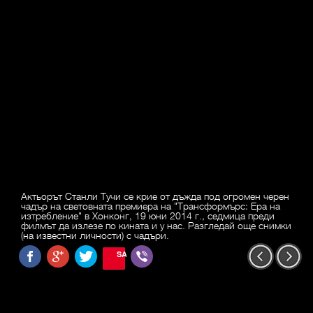
Актьорът Станли Тучи се крие от дъжда под огромен черен
чадър на световната премиера на "Трансформърс: Ера на
изтребление" в Хонконг, 19 юни 2014 г., седмица преди
филмът да излезе по кината и у нас. Разгледай още снимки
(на известни личности) с чадъри.
SAVE