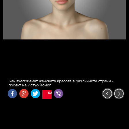
Как възприемат женската красота в различните страни -
проект на Истър Хониг
SAVE