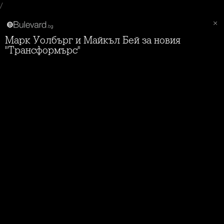
/
Марк Уолбърг и Майкъл Бей за новия
"Трансформърс"