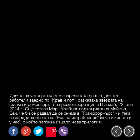
Идеята за четвърта част от поредицата дошла, докато
работели заедно по "Кръв и пот", разказаха звездата на
филма и режисьорът на пресконференция в Шанхай, 22 юни
2014 г. Още тогава Марк Уолбърг подхвърлил на Майкъл
Бей, че би се радвал да се снима в "Трансформърс" - и така
се зародила идеята за "Ера на изтребление" (вече в кината и
у нас), с който започва изцяло нова трилогия.
SAVE