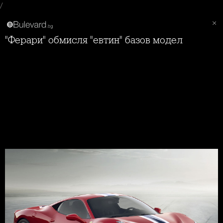
/
"Ферари" обмисля "евтин" базов модел