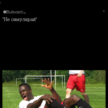
/
"Не симулирай"