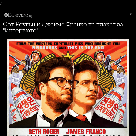
/
Сет Роугън и Джеймс Франко на плакат за
"Интервюто"