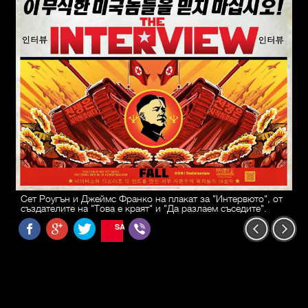
Сет Роугън и Джеймс Франко на плакат за "Интервюто", от
създателите на "Това е краят" и "Да разлаем съседите".
SAVE