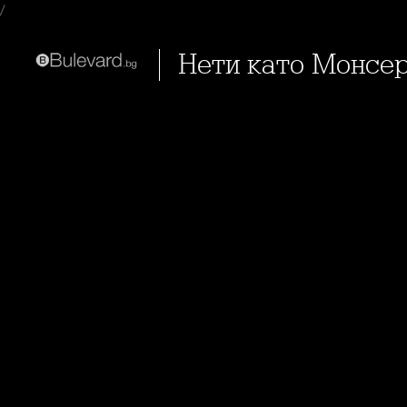
/
Нети като Монсе